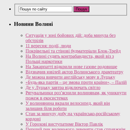
Новини Волині
Ситуація у зоні бойових дій: доба минула без
обстрілів
11 вересня: події, люди
Покрівельні та стінові будматеріали Блок-Трейд
На Волині судять контрабандиста, який віз з
Польщі наркотики
На Закарпатті відкрили нове газове родовище
Відзначив ювілей актор Волинського драмтеатру
Де можна вивчити англійську мову в Луцьку
«Будь-яка партія – це змова проти країни», – Палій
Де у Луцьку завтра відключать світло
Рятувальники роз’яснили волинянам, як уникнути
пожеж в екосистемах
У волинянина вкрали велосипед, який він
залишив біля роботи
Стан за минулу добу на українсько-російському
кордоні
У Горохові виступатиме Віктор Павлік
Перший рик маленького левеняти став справжнім