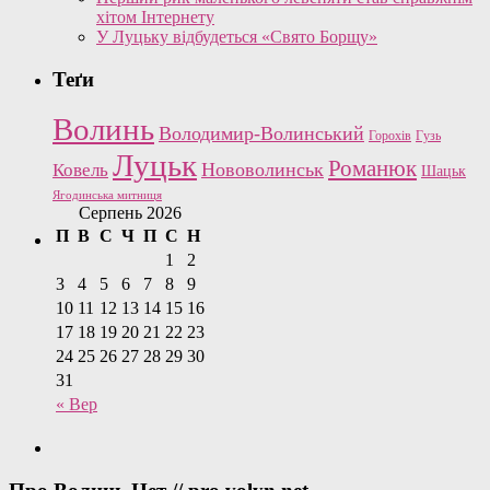
хітом Інтернету
У Луцьку відбудеться «Свято Борщу»
Теґи
Волинь
Володимир-Волинський
Горохів
Гузь
Луцьк
Романюк
Нововолинськ
Ковель
Шацьк
Ягодинська митниця
Серпень 2026
П
В
С
Ч
П
С
Н
1
2
3
4
5
6
7
8
9
10
11
12
13
14
15
16
17
18
19
20
21
22
23
24
25
26
27
28
29
30
31
« Вер