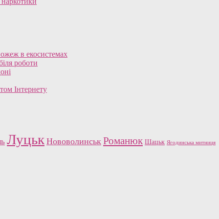
і наркотики
пожеж в екосистемах
біля роботи
доні
том Інтернету
Луцьк
Романюк
Нововолинськ
ль
Шацьк
Ягодинська митниця