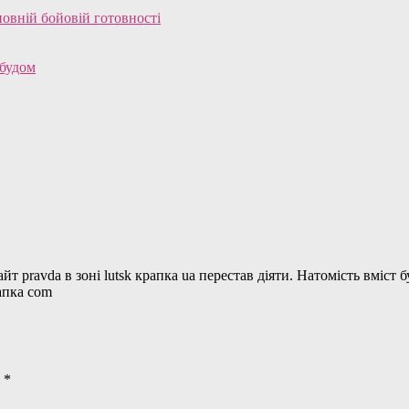
овній бойовій готовності
обудом
pravda в зоні lutsk крапка ua перестав діяти. Натомість вміст бу
рапка com
і
*