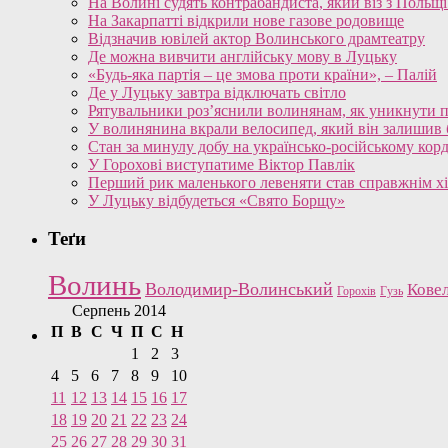
На Волині судять контрабандиста, який віз з Польщ
На Закарпатті відкрили нове газове родовище
Відзначив ювілей актор Волинського драмтеатру
Де можна вивчити англійську мову в Луцьку
«Будь-яка партія – це змова проти країни», – Палій
Де у Луцьку завтра відключать світло
Рятувальники роз’яснили волинянам, як уникнути 
У волинянина вкрали велосипед, який він залишив 
Стан за минулу добу на українсько-російському кор
У Горохові виступатиме Віктор Павлік
Перший рик маленького левеняти став справжнім хі
У Луцьку відбудеться «Свято Борщу»
Теґи
Волинь
Володимир-Волинський
Кове
Горохів
Гузь
Серпень 2014
П
В
С
Ч
П
С
Н
1
2
3
4
5
6
7
8
9
10
11
12
13
14
15
16
17
18
19
20
21
22
23
24
25
26
27
28
29
30
31