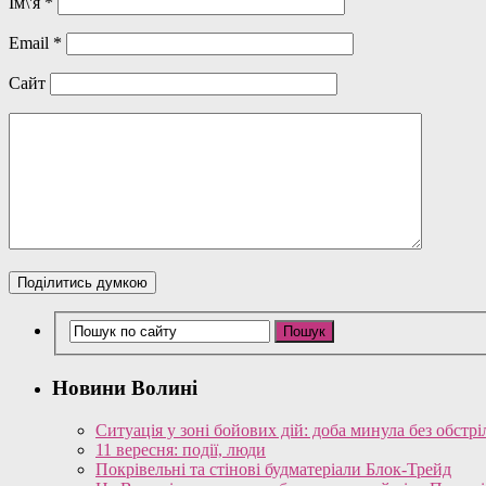
Ім\'я
*
Email
*
Сайт
Новини Волині
Ситуація у зоні бойових дій: доба минула без обстрі
11 вересня: події, люди
Покрівельні та стінові будматеріали Блок-Трейд