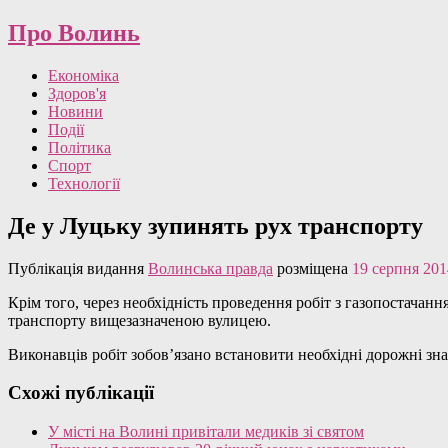
Про Волинь
Економіка
Здоров'я
Новини
Події
Політика
Спорт
Технології
Де у Луцьку зупинять рух транспорту
Публікація видання
Волинська правда
розміщена
19 серпня 201
Крім того, через необхідність проведення робіт з газопостачан
транспорту вищезазначеною вулицею.
Виконавців робіт зобов’язано встановити необхідні дорожні зна
Схожі публікації
У місті на Волині привітали медиків зі святом