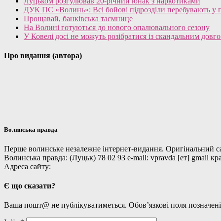
Луцьком розгулював 20-річний юнак з наркотиками
ДУК ПС «Волинь»: Всі бойові підрозділи перебувають у п
Прощавай, банківська таємнице
На Волині готуються до нового опалювального сезону
У Ковелі досі не можуть розібратися із скандальним довг
Про видання (автора)
Волинська правда
Перше волинське незалежне інтернет-видання. Оригінальний сайт 
Волинська правда: (Луцьк) 78 02 93 e-mail: vpravda [ет] gmail к
Адреса сайту:
Є що сказати?
Ваша пошт@ не публікуватиметься. Обов’язкові поля позначен