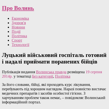
Про Волинь
Економіка
Здоров'я
Новини
Події
Політика
Спорт
Технології
Луцький військовий госпіталь готовий
і надалі приймати поранених бійців
Публікація видання
Волинська правда
розміщена
19 серпня
2014р.
у тематиці
Без категорії
,
Політика
За його словами, бійці, які проходять курс лікування,
перебувають під хорошим наглядом. Наразі повністю вистачає
медичних препаратів і засобів особистої гігієни. З
харчуванням проблем також немає, – повідомляє Волинський
інформаційний портал.