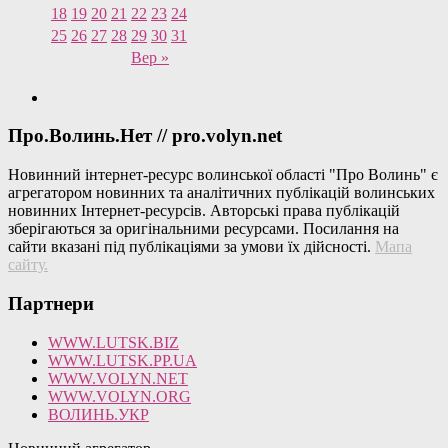
18
19
20
21
22
23
24
25
26
27
28
29
30
31
Вер »
Про.Волинь.Нет // pro.volyn.net
Новинний інтернет-ресурс волинської області "Про Волинь" є
агрегатором новинних та аналітичних публікацій волинських
новинних Інтернет-ресурсів. Авторські права публікацій
зберігаються за оригінальними ресурсами. Посилання на
сайти вказані під публікаціями за умови їх дійсності.
Мапа
сайту
.
Партнери
WWW.LUTSK.BIZ
WWW.LUTSK.PP.UA
WWW.VOLYN.NET
WWW.VOLYN.ORG
ВОЛИНЬ.УКР