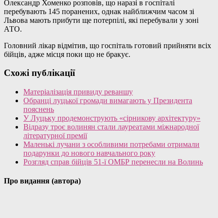
Олександр Хоменко розповів, що наразі в госпіталі
перебувають 145 поранених, однак найближчим часом зі
Львова мають прибути ще потерпілі, які перебували у зоні
АТО.
Головний лікар відмітив, що госпіталь готовий прийняти всіх
бійців, адже місця поки що не бракує.
Схожі публікації
Матеріалізація привиду реваншу
Обранці луцької громади вимагають у Президента
пояснень
У Луцьку продемонструють «сірникову архітектуру»
Відразу троє волинян стали лауреатами міжнародної
літературної премії
Маленькі лучани з особливими потребами отримали
подарунки до нового навчального року
Розгляд справ бійців 51-ї ОМБР перенесли на Волинь
Про видання (автора)