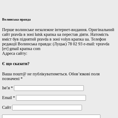
Волинська правда
Перше волинське незалежне інтернет-видання. Оригінальний
сайт pravda в зоні lutsk крапка ua перестав діяти. Натомість
вміст був піднятий pravda в зоні volyn крапка ua. Телефон
редакції Волинська правда: (Луцьк) 78 02 93 e-mail: vpravda
[ет] gmail крапка com
Адреса сайту:
Є що сказати?
Ваша пошт@ не публікуватиметься. Обов’язкові поля
позначені
*
Ім\'я
*
Email
*
Сайт