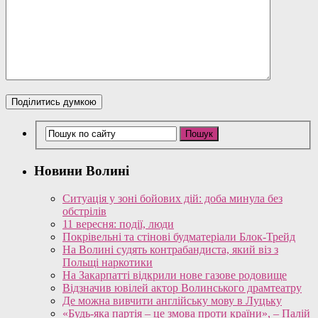
Новини Волині
Ситуація у зоні бойових дій: доба минула без
обстрілів
11 вересня: події, люди
Покрівельні та стінові будматеріали Блок-Трейд
На Волині судять контрабандиста, який віз з
Польщі наркотики
На Закарпатті відкрили нове газове родовище
Відзначив ювілей актор Волинського драмтеатру
Де можна вивчити англійську мову в Луцьку
«Будь-яка партія – це змова проти країни», – Палій