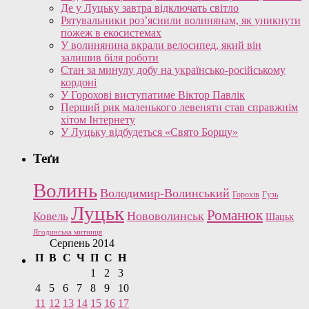
Де у Луцьку завтра відключать світло
Рятувальники роз’яснили волинянам, як уникнути
пожеж в екосистемах
У волинянина вкрали велосипед, який він
залишив біля роботи
Стан за минулу добу на українсько-російському
кордоні
У Горохові виступатиме Віктор Павлік
Перший рик маленького левеняти став справжнім
хітом Інтернету
У Луцьку відбудеться «Свято Борщу»
Теґи
Волинь
Володимир-Волинський
Горохів
Гузь
Луцьк
Романюк
Нововолинськ
Ковель
Шацьк
Ягодинська митниця
Серпень 2014
П
В
С
Ч
П
С
Н
1
2
3
4
5
6
7
8
9
10
11
12
13
14
15
16
17