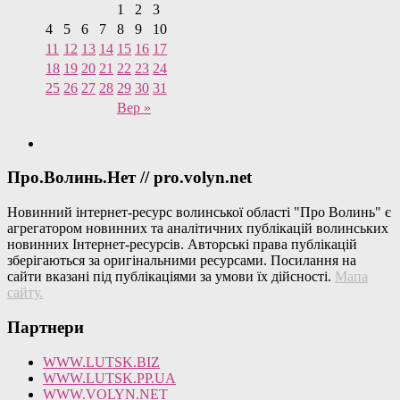
1
2
3
4
5
6
7
8
9
10
11
12
13
14
15
16
17
18
19
20
21
22
23
24
25
26
27
28
29
30
31
Вер »
Про.Волинь.Нет // pro.volyn.net
Новинний інтернет-ресурс волинської області "Про Волинь" є
агрегатором новинних та аналітичних публікацій волинських
новинних Інтернет-ресурсів. Авторські права публікацій
зберігаються за оригінальними ресурсами. Посилання на
сайти вказані під публікаціями за умови їх дійсності.
Мапа
сайту
.
Партнери
WWW.LUTSK.BIZ
WWW.LUTSK.PP.UA
WWW.VOLYN.NET