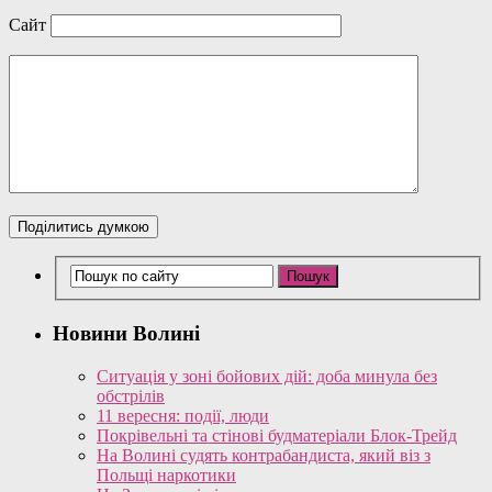
Сайт
Новини Волині
Ситуація у зоні бойових дій: доба минула без
обстрілів
11 вересня: події, люди
Покрівельні та стінові будматеріали Блок-Трейд
На Волині судять контрабандиста, який віз з
Польщі наркотики