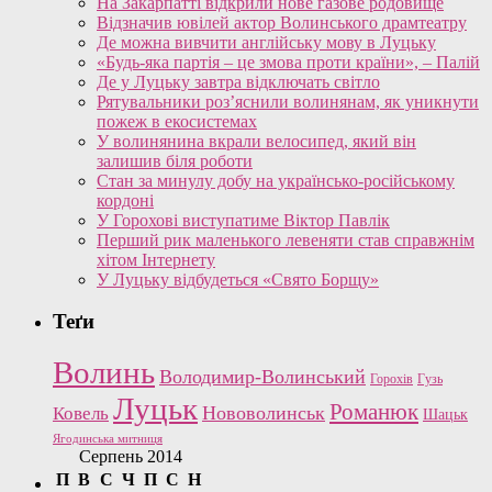
На Закарпатті відкрили нове газове родовище
Відзначив ювілей актор Волинського драмтеатру
Де можна вивчити англійську мову в Луцьку
«Будь-яка партія – це змова проти країни», – Палій
Де у Луцьку завтра відключать світло
Рятувальники роз’яснили волинянам, як уникнути
пожеж в екосистемах
У волинянина вкрали велосипед, який він
залишив біля роботи
Стан за минулу добу на українсько-російському
кордоні
У Горохові виступатиме Віктор Павлік
Перший рик маленького левеняти став справжнім
хітом Інтернету
У Луцьку відбудеться «Свято Борщу»
Теґи
Волинь
Володимир-Волинський
Горохів
Гузь
Луцьк
Романюк
Нововолинськ
Ковель
Шацьк
Ягодинська митниця
Серпень 2014
П
В
С
Ч
П
С
Н