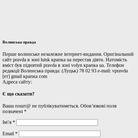
Волинська правда
Перше волинське незалежне інтернет-видання. Оригінальний
сайт pravda в зоні lutsk крапка ua перестав діяти. Натомість
вміст був піднятий pravda в зоні volyn крапка ua. Телефон
редакції Волинська правда: (Луцьк) 78 02 93 e-mail: vpravda
[ет] gmail крапка com
Адреса сайту:
Є що сказати?
Ваша пошт@ не публікуватиметься. Обов’язкові поля
позначені
*
Ім\'я
*
Email
*