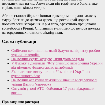
перекинутися на ліс. Адже сюди від торф’яного болота, яке
горіло, лише кілька метрів.
Аби не сталося біди, лісівники трактором виорали захисну
смугу. Зрізали до десятка дерев, що росли край дороги
поблизу зони загоряння. Крім того, ефективно працювали
вогнеборці з Річиці. Спільними зусиллями до вечора пожежу
на торфовищах повністю ліквідували.
Схожі публікації
Спіймали волинянина, який будучи напідпитку розбив
чужий автомобіль
На Волині судять офіцера, який убив солдата
У Луцьку відзначили 70-ту річницю визволення України
від німецько-фашистських загарбників
Як волиняни виступили на Чемпіонаті України з
рукопашного бою
На Волині освятили пам’ятний знак на місці загибелі
упівця Василя Чепелюка
Ситуація у зоні АТО: бойовики 17 разів відкривали
вогонь
Про видання (автора)