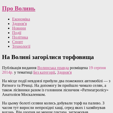
Про Волинь
Економіка
Здоров'я
Новини
Події
Політика
Спорт
Технології
На Волині загорілися торфовища
Публікація видання
Волинська правда
розміщена
19 серпня
2014р.
у тематиці
Без категорії
,
Здоров'я
На місце події невдовзі прибули два пожежних автомобілі — з
Ратного та Річиці. На допомогу їм прийшло чимало селян, а
також лісівники разом із головним лісничим «Ратнеагролісу»
Анатолієм Москаленком.
На цьому болоті селяни колись добували торф на паливо. З
часом тут виросли непрохідні хащі, серед яких і хазяйнував
вогонь. Він охопив не менше гектара, загрожував