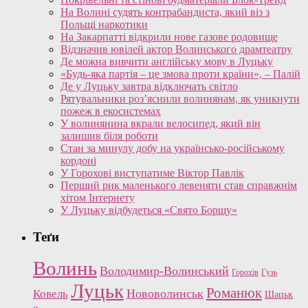
На Волині судять контрабандиста, який віз з
Польщі наркотики
На Закарпатті відкрили нове газове родовище
Відзначив ювілей актор Волинського драмтеатру
Де можна вивчити англійську мову в Луцьку
«Будь-яка партія – це змова проти країни», – Палій
Де у Луцьку завтра відключать світло
Рятувальники роз’яснили волинянам, як уникнути
пожеж в екосистемах
У волинянина вкрали велосипед, який він
залишив біля роботи
Стан за минулу добу на українсько-російському
кордоні
У Горохові виступатиме Віктор Павлік
Перший рик маленького левеняти став справжнім
хітом Інтернету
У Луцьку відбудеться «Свято Борщу»
Теґи
Волинь
Володимир-Волинський
Горохів
Гузь
Луцьк
Романюк
Нововолинськ
Ковель
Шацьк