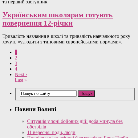
та перший заступник
Українським школярам готують
повернення 12-річки
Тривалість навчання в школі та тривалість навчального року
хочуть «узгодити з типовими європейськими нормами».
1
2
3
4
Next ›
Last »
Новини Волині
Ситуація у зоні бойових дій: доба минула без
обстрілів
11 вересня: події, люди
Покрівельні та стінові будматеріали Блок-Трейд