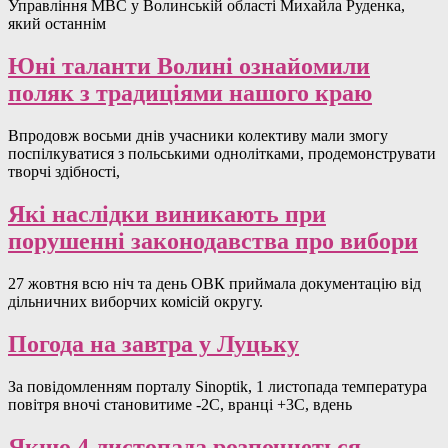
Управління МВС у Волинській області Михайла Руденка,
який останнім
Юні таланти Волині ознайомили
поляк з традиціями нашого краю
Впродовж восьми днів учасники колективу мали змогу
поспілкуватися з польськими однолітками, продемонструвати
творчі здібності,
Які наслідки виникають при
порушенні законодавства про вибори
27 жовтня всю ніч та день ОВК приймала документацію від
дільничних виборчих комісій округу.
Погода на завтра у Луцьку
За повідомленням порталу Sinoptik, 1 листопада температура
повітря вночі становитиме -2С, вранці +3С, вдень
Якщо 4 листопада розпочнеться