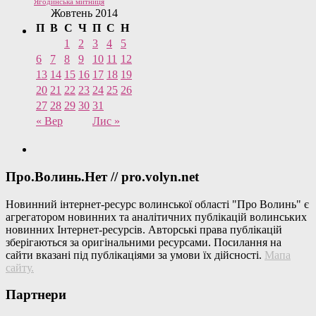
Ягодинська митниця
Жовтень 2014
П
В
С
Ч
П
С
Н
1
2
3
4
5
6
7
8
9
10
11
12
13
14
15
16
17
18
19
20
21
22
23
24
25
26
27
28
29
30
31
« Вер
Лис »
Про.Волинь.Нет // pro.volyn.net
Новинний інтернет-ресурс волинської області "Про Волинь" є
агрегатором новинних та аналітичних публікацій волинських
новинних Інтернет-ресурсів. Авторські права публікацій
зберігаються за оригінальними ресурсами. Посилання на
сайти вказані під публікаціями за умови їх дійсності.
Мапа
сайту
.
Партнери