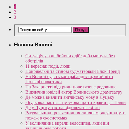
1
2
3
Новини Волині
Ситуація у зоні бойових дій: доба минула без
обстрілів
11 вересня: події, люди
Покрівельні та стінові будматеріали Блок-Трейд
На Волині судять контрабандиста, який віз з
Польщі наркотики
На Закарпатті відкрили нове газове родовище
Відзначив ювілей актор Волинського драмтеатру
Де можна вивчити англійську мову в Луцьку
«Будь-яка партія – це змова проти країни», – Палій
Де у Луцьку завтра відключать світло
Рятувальники роз’яснили волинянам, як уникнути
пожеж в екосистемах
У волинянина вкрали велосипед, який він
залишив біля роботи