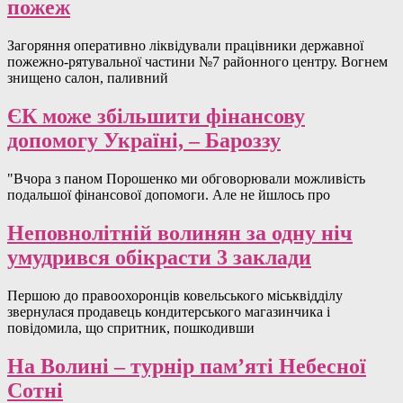
пожеж
Загоряння оперативно ліквідували працівники державної
пожежно-рятувальної частини №7 районного центру. Вогнем
знищено салон, паливний
ЄК може збільшити фінансову
допомогу Україні, – Бароззу
"Вчора з паном Порошенко ми обговорювали можливість
подальшої фінансової допомоги. Але не йшлось про
Неповнолітній волинян за одну ніч
умудрився обікрасти 3 заклади
Першою до правоохоронців ковельського міськвідділу
звернулася продавець кондитерського магазинчика і
повідомила, що спритник, пошкодивши
На Волині – турнір пам’яті Небесної
Сотні