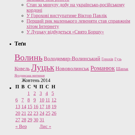
Стан за минулу добу на українсько-російському
кордоні
У Горохові виступатиме Віктор Павлік
Перший рик маленького левеняти став справжнім
хітом Інтернету
У Луцьку відбудеться «Свято Борщу»
Теґи
Волинь
Володимир-Волинський
Горохів
Гузь
Луцьк
Романюк
Нововолинськ
Ковель
Шацьк
Ягодинська митниця
Жовтень 2014
П
В
С
Ч
П
С
Н
1
2
3
4
5
6
7
8
9
10
11
12
13
14
15
16
17
18
19
20
21
22
23
24
25
26
27
28
29
30
31
« Вер
Лис »