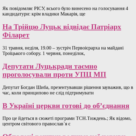
Як повідомляє РІСУ, всього було винесено на голосування 4
кандидатури: крім владики Макарія, ще
На Трійцю Луцьк відвідає Патріарх
Філарет
31 травня, неділя, 19.00 – зустріч Первоієрарха на майдані
Троїцького собору. 1 червня, понеділок,
Депутати Луцькради таємно
проголосували проти УПЦ МП
Депутат Богдан Шиба, презентувавши рішення зауважив, що в
час, коли принципово не слід підтримувати
В Україні церкви готові до об’єднання
Про це йдеться в сюжеті програми ТСН.Тиждень.; Як відомо,
центром світового православ`я є