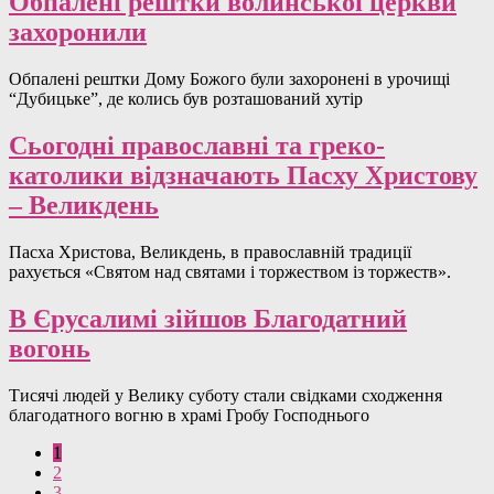
Обпалені рештки волинської церкви
захоронили
Обпалені рештки Дому Божого були захоронені в урочищі
“Дубицьке”, де колись був розташований хутір
Сьогодні православні та греко-
католики відзначають Пасху Христову
– Великдень
Пасха Христова, Великдень, в православній традиції
рахується «Святом над святами і торжеством із торжеств».
В Єрусалимі зійшов Благодатний
вогонь
Тисячі людей у Велику суботу стали свідками сходження
благодатного вогню в храмі Гробу Господнього
1
2
3