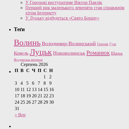
У Горохові виступатиме Віктор Павлік
Перший рик маленького левеняти став справжнім
хітом Інтернету
У Луцьку відбудеться «Свято Борщу»
Теґи
Волинь
Володимир-Волинський
Горохів
Гузь
Луцьк
Романюк
Нововолинськ
Ковель
Шацьк
Ягодинська митниця
Серпень 2026
П
В
С
Ч
П
С
Н
1
2
3
4
5
6
7
8
9
10
11
12
13
14
15
16
17
18
19
20
21
22
23
24
25
26
27
28
29
30
31
« Вер