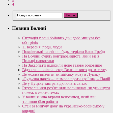
4
Новини Волині
Ситуація у зоні бойових дій: доба минула без
обстрілів
11 вересня: події, люди
Покрівельні та стінові будматеріали Блок-Трейд
На Волині судять контрабандиста, який віз з
Польщі наркотики
На Закарпатті відкрили нове газове родовище
Відзначив ювілей актор Волинського драмтеатру
Де можна вивчити англійську мову в Луцьку
«Будь-яка партія – це змова проти країни», – Палій
Де у Луцьку завтра відключать світло
Рятувальники роз’яснили волинянам, як уникнути
пожеж в екосистемах
У волинянина вкрали велосипед, який він
залишив біля роботи
Стан за минулу добу на українсько-російському
кордоні