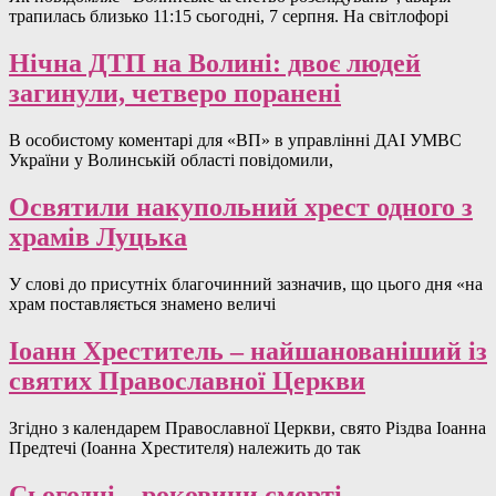
трапилась близько 11:15 сьогодні, 7 серпня. На світлофорі
Нічна ДТП на Волині: двоє людей
загинули, четверо поранені
В особистому коментарі для «ВП» в управлінні ДАІ УМВС
України у Волинській області повідомили,
Освятили накупольний хрест одного з
храмів Луцька
У слові до присутніх благочинний зазначив, що цього дня «на
храм поставляється знамено величі
Іоанн Хреститель – найшанованіший із
святих Православної Церкви
Згідно з календарем Православної Церкви, свято Різдва Іоанна
Предтечі (Іоанна Хрестителя) належить до так
Сьогодні – роковини смерті