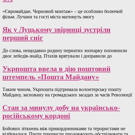
«Євромайдан. Чорновий монтаж» – це особливо болючий
фільм. Лучани та гості міста матимуть змогу
Як у Луцькому звіринці зустріли
перший сніг
До слова, нещодавно родину пернатих зоопарку поповнили
двоє лебедів-знайд. Птахів врятували і доправили до
Укрпошта ввела в дію поштовий
штемпель «Пошта Майдану»
Таким чином, Укрпошта підтримала волонтерську пошту
Майдану, засновану на громадських засадах за часів Революції
Стан за минулу добу на українсько-
російському кордоні
Бойових зіткнень між прикордонниками та терористами не
відбувалося. Проте терористи продовжують обстрілювати та