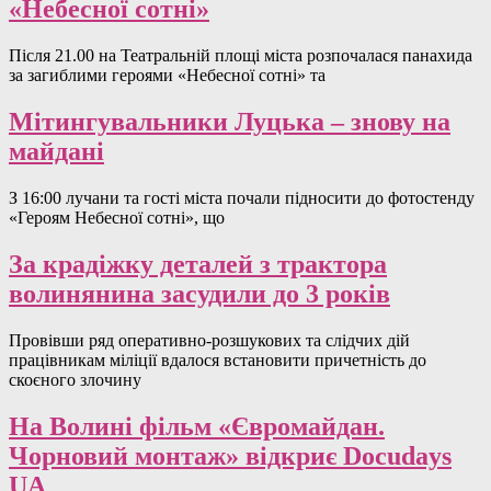
«Небесної сотні»
Після 21.00 на Театральній площі міста розпочалася панахида
за загиблими героями «Небесної сотні» та
Мітингувальники Луцька – знову на
майдані
З 16:00 лучани та гості міста почали підносити до фотостенду
«Героям Небесної сотні», що
За крадіжку деталей з трактора
волинянина засудили до 3 років
Провівши ряд оперативно-розшукових та слідчих дій
працівникам міліції вдалося встановити причетність до
скоєного злочину
На Волині фільм «Євромайдан.
Чорновий монтаж» відкриє Docudays
UA