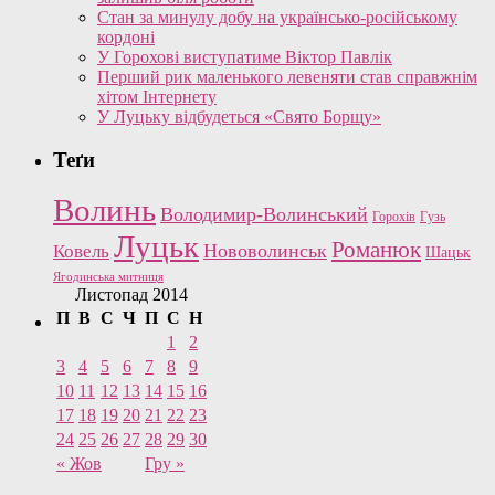
Стан за минулу добу на українсько-російському
кордоні
У Горохові виступатиме Віктор Павлік
Перший рик маленького левеняти став справжнім
хітом Інтернету
У Луцьку відбудеться «Свято Борщу»
Теґи
Волинь
Володимир-Волинський
Горохів
Гузь
Луцьк
Романюк
Нововолинськ
Ковель
Шацьк
Ягодинська митниця
Листопад 2014
П
В
С
Ч
П
С
Н
1
2
3
4
5
6
7
8
9
10
11
12
13
14
15
16
17
18
19
20
21
22
23
24
25
26
27
28
29
30
« Жов
Гру »