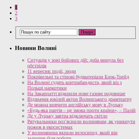
1
2
3
Новини Волині
Ситуація у зоні бойових дій: доба минула без
обстрілів
11 вересня: події, люди
Покрівельні та стінові будматеріали Блок-Трейд
На Волині судять контрабандиста, який віз з
Польщі наркотики
На Закарпатті відкрили нове газове родовище
Відзначив ювілей актор Волинського драмтеатру
Де можна вивчити англійську мову в Луцьку
«Будь-яка партія – це змова проти країни», – Палій
Де у Луцьку завтра відключать світло
Рятувальники роз’яснили волинянам, як уникнути
пожеж в екосистемах
У волинянина вкрали велосипед, який він
залишив біля роботи