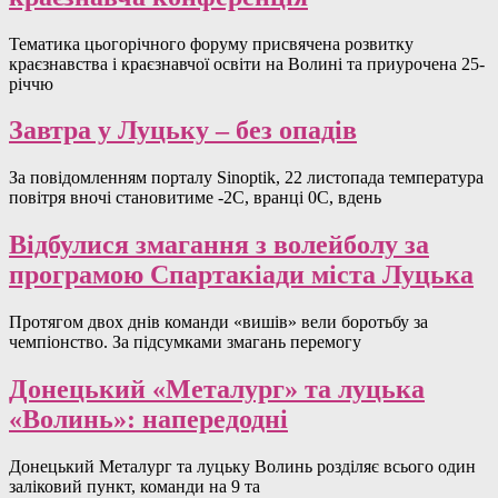
Тематика цьогорічного форуму присвячена розвитку
краєзнавства і краєзнавчої освіти на Волині та приурочена 25-
річчю
Завтра у Луцьку – без опадів
За повідомленням порталу Sinoptik, 22 листопада температура
повітря вночі становитиме -2С, вранці 0C, вдень
Відбулися змагання з волейболу за
програмою Спартакіади міста Луцька
Протягом двох днів команди «вишів» вели боротьбу за
чемпіонство. За підсумками змагань перемогу
Донецький «Металург» та луцька
«Волинь»: напередодні
Донецький Металург та луцьку Волинь розділяє всього один
заліковий пункт, команди на 9 та