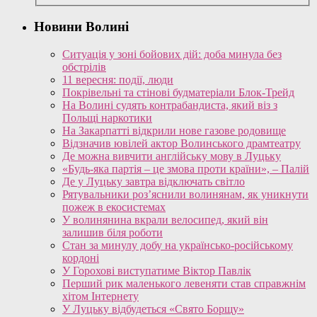
Новини Волині
Ситуація у зоні бойових дій: доба минула без
обстрілів
11 вересня: події, люди
Покрівельні та стінові будматеріали Блок-Трейд
На Волині судять контрабандиста, який віз з
Польщі наркотики
На Закарпатті відкрили нове газове родовище
Відзначив ювілей актор Волинського драмтеатру
Де можна вивчити англійську мову в Луцьку
«Будь-яка партія – це змова проти країни», – Палій
Де у Луцьку завтра відключать світло
Рятувальники роз’яснили волинянам, як уникнути
пожеж в екосистемах
У волинянина вкрали велосипед, який він
залишив біля роботи
Стан за минулу добу на українсько-російському
кордоні
У Горохові виступатиме Віктор Павлік
Перший рик маленького левеняти став справжнім
хітом Інтернету
У Луцьку відбудеться «Свято Борщу»