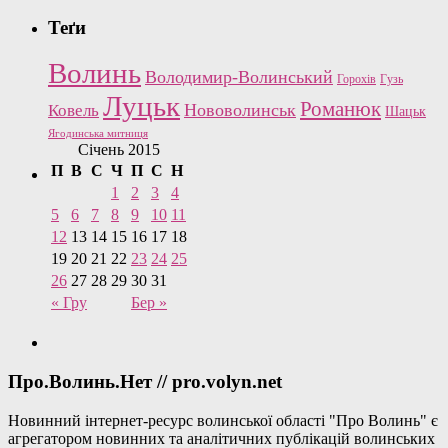
Теґи
Волинь
Володимир-Волинський
Горохів
Гузь
Луцьк
Романюк
Нововолинськ
Ковель
Шацьк
Ягодинська митниця
Січень 2015
П
В
С
Ч
П
С
Н
1
2
3
4
5
6
7
8
9
10
11
12
13
14
15
16
17
18
19
20
21
22
23
24
25
26
27
28
29
30
31
« Гру
Бер »
Про.Волинь.Нет // pro.volyn.net
Новинний інтернет-ресурс волинської області "Про Волинь" є
агрегатором новинних та аналітичних публікацій волинських