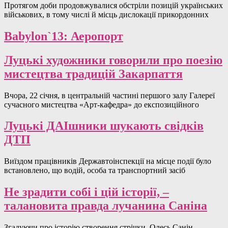
Протягом доби продовжувалися обстріли позицій українських
військових, в тому числі й місць дислокації прикордонних
Babylon`13: Аеропорт
Луцькі художники говорили про поезію
мистецтва традицій Закарпаття
Вчора, 22 січня, в центральній частині першого залу Галереї
сучасного мистецтва «Aрт-кафедра» до експозиційного
Луцькі ДАІшники шукають свідків
ДТП
Виїздом працівників Державтоінспекції на місце події було
встановлено, що водій, особа та транспортний засіб
Не зрадити собі і цій історії, –
талановита правда лучанина Саніна
Згадуючи про історію створення стрічки, Олесь Санін