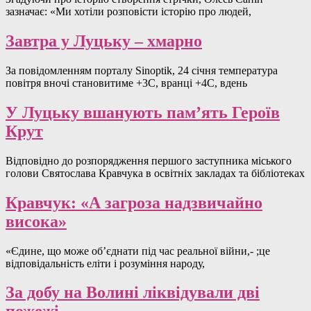
зазначає: «Ми хотіли розповісти історію про людей,
Завтра у Луцьку – хмарно
За повідомленням порталу Sinoptik, 24 січня температура
повітря вночі становитиме +3С, вранці +4C, вдень
У Луцьку вшанують пам’ять Героїв
Крут
Відповідно до розпорядження першого заступника міського
голови Святослава Кравчука в освітніх закладах та бібліотеках
Кравчук: «А загроза надзвичайно
висока»
«Єдине, що може об’єднати під час реальної війни,- ;це
відповідальність еліти і розуміння народу,
За добу на Волині ліквідували дві