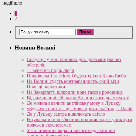
надійшло
1
2
Новини Волині
Ситуація у зоні бойових дій: доба минула без
обстрілів
11 вересня: події, люди
Покрівельні та стінові будматеріали Блок-Трейд
На Волині судять контрабандиста, який віз з
Польщі наркотики
На Закарпатті відкрили нове газове родовище
Відзначив ювілей актор Волинського драмтеатру
Де можна вивчити англійську мову в Луцьку
«Будь-яка партія – це змова проти країни», – Палій
Де у Луцьку завтра відключать світло
Рятувальники роз’яснили волинянам, як уникнути
пожеж в екосистемах
У волинянина вкрали велосипед, який він
залишив біля роботи