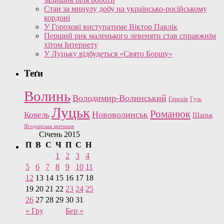
Стан за минулу добу на українсько-російському
кордоні
У Горохові виступатиме Віктор Павлік
Перший рик маленького левеняти став справжнім
хітом Інтернету
У Луцьку відбудеться «Свято Борщу»
Теґи
Волинь
Володимир-Волинський
Горохів
Гузь
Луцьк
Романюк
Нововолинськ
Ковель
Шацьк
Ягодинська митниця
Січень 2015
П
В
С
Ч
П
С
Н
1
2
3
4
5
6
7
8
9
10
11
12
13
14
15
16
17
18
19
20
21
22
23
24
25
26
27
28
29
30
31
« Гру
Бер »