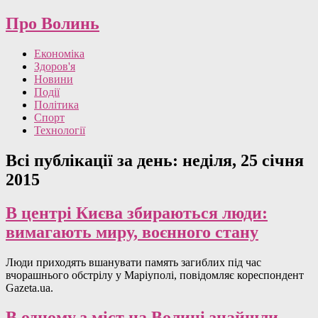
Про Волинь
Економіка
Здоров'я
Новини
Події
Політика
Спорт
Технології
Всі публікації за день:
неділя, 25 січня
2015
В центрі Києва збираються люди:
вимагають миру, воєнного стану
Люди приходять вшанувати память загиблих під час
вчорашнього обстрілу у Маріуполі, повідомляє кореспондент
Gazeta.ua.
В одному з міст на Волині знайшли