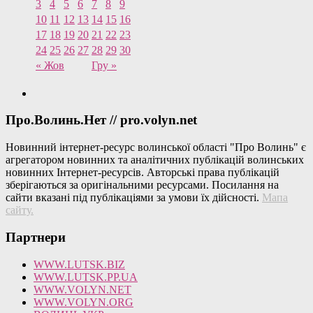
3
4
5
6
7
8
9
10
11
12
13
14
15
16
17
18
19
20
21
22
23
24
25
26
27
28
29
30
« Жов
Гру »
Про.Волинь.Нет // pro.volyn.net
Новинний інтернет-ресурс волинської області "Про Волинь" є
агрегатором новинних та аналітичних публікацій волинських
новинних Інтернет-ресурсів. Авторські права публікацій
зберігаються за оригінальними ресурсами. Посилання на
сайти вказані під публікаціями за умови їх дійсності.
Мапа
сайту
.
Партнери
WWW.LUTSK.BIZ
WWW.LUTSK.PP.UA
WWW.VOLYN.NET
WWW.VOLYN.ORG