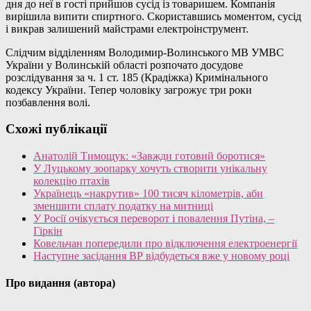
дня до неї в гості прийшов сусід із товаришем. Компанія
вирішила випити спиртного. Скориставшись моментом, сусід
і викрав залишений майстрами електроінструмент.
Слідчим відділенням Володимир-Волинського МВ УМВС
України у Волинській області розпочато досудове
розслідування за ч. 1 ст. 185 (Крадіжка) Кримінального
кодексу України. Тепер чоловіку загрожує три роки
позбавлення волі.
Схожі публікації
Анатолій Тимощук: «Завжди готовий боротися»
У Луцькому зоопарку хочуть створити унікальну
колекцію птахів
Українець «накрутив» 100 тисяч кілометрів, аби
зменшити сплату податку на митниці
У Росії очікується переворот і повалення Путіна, –
Гіркін
Ковельчан попередили про відключення електроенергії
Наступне засідання ВР відбудеться вже у новому році
Про видання (автора)