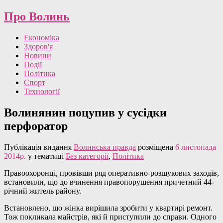
Про Волинь
Економіка
Здоров'я
Новини
Події
Політика
Спорт
Технології
Волинянин поцупив у сусідки
перфоратор
Публікація видання
Волинська правда
розміщена
6 листопада
2014р.
у тематиці
Без категорії
,
Політика
Правоохоронці, провівши ряд оперативно-розшукових заходів,
встановили, що до вчинення правопорушення причетний 44-
річний житель району.
Встановлено, що жінка вирішила зробити у квартирі ремонт.
Тож покликала майстрів, які й приступили до справи. Одного