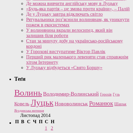
Де можна вивчити англійську мову в Луцьку
«Будь-яка партія – це змова проти країни», – Палій
Де у Луцьку завтра відключать світло
Рятувальники роз’яснили волинянам, як уникнути
пожеж в екосистемах
У волинянина вкрали велосипед, який він
залишив біля роботи
Стан за минулу добу на українсько-російському
кордоні
У Горохові виступатиме Віктор Павлік
Перший рик маленького левеняти став справжнім
хітом Інтернету
У Луцьку відбудеться «Свято Борщу»
Теґи
Волинь
Володимир-Волинський
Горохів
Гузь
Луцьк
Романюк
Нововолинськ
Ковель
Шацьк
Ягодинська митниця
Листопад 2014
П
В
С
Ч
П
С
Н
1
2