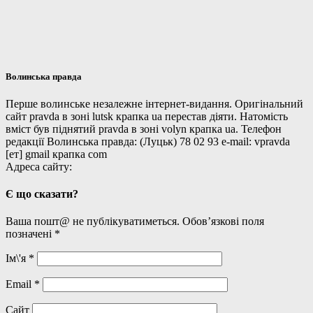
Волинська правда
Перше волинське незалежне інтернет-видання. Оригінальний
сайт pravda в зоні lutsk крапка ua перестав діяти. Натомість
вміст був піднятий pravda в зоні volyn крапка ua. Телефон
редакції Волинська правда: (Луцьк) 78 02 93 e-mail: vpravda
[ет] gmail крапка com
Адреса сайту:
Є що сказати?
Ваша пошт@ не публікуватиметься. Обов’язкові поля
позначені
*
Ім\'я
*
Email
*
Сайт