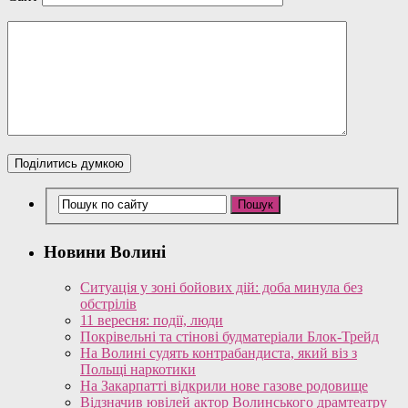
Новини Волині
Ситуація у зоні бойових дій: доба минула без
обстрілів
11 вересня: події, люди
Покрівельні та стінові будматеріали Блок-Трейд
На Волині судять контрабандиста, який віз з
Польщі наркотики
На Закарпатті відкрили нове газове родовище
Відзначив ювілей актор Волинського драмтеатру